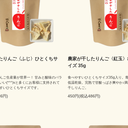
たりんご〈ふじ〉ひとくちサ
農家が干したりんご〈紅玉〉
イズ 35g
んご生産量が世界一！ 甘みと酸味のバラ
食べやすいひとくちサイズ35g入り。
い(*^^)vと多くにお客様に支持されて
低温乾燥。完熟で甘酸っぱさ爽やか♪
すいひとくちサイズです。
干しりんご。
6円)
450円(税込486円)