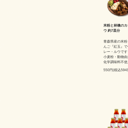
米粉と林檎のカ
ウ 約7皿分
青森県産の米粉
んご『紅玉』で
レー・ルウです
小麦粉・動物由
化学調味料不使
550円(税込594