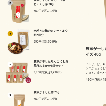
農家が干したりんご〈ふ
2
じ〉くし形 70g
650円(税込702円)
米粉と林檎のカレー・ルウ
3
約7皿分
550円(税込594円)
農家が干し
イズ 40g
農家が干したりんご くし形
「ふじ」は、り
4
品種おまかせ6袋セット
ンスがちょうどい
3,700円(税込3,996円)
います。食べや
450円(税込48
農家が干した柿 70g
5
650円(税込702円)