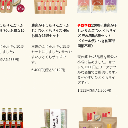
したりんご〈ふ
農家が干したりんご〈ふ
1200円 農家が干
 70g お得な10
じ〉ひとくちサイズ 40g
したりんご ひとくちサイ
お得な15袋セット
ズ 売れ筋5品種セット
《メール便につき他商品
同梱不可》
じをお得な10袋
王道のふじをお得な15袋
しました♪
セットにしました♪ 食べや
すいひとくちサイズで
売れ筋上位5品種を可愛い
(税込6,588円)
す。
小袋に詰めました。セッ
トで1200円とリーズナブ
6,400円(税込6,912円)
ルな価格でご提供します♪
食べやすいひとくちサイ
ズです。
1,111円(税込1,200円)