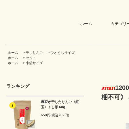
ホーム
カテゴリ
ホーム
>
干しりんご
>
ひとくちサイズ
ホーム
>
セット
ホーム
>
小袋サイズ
ランキング
12
梱不可》
農家が干したりんご〈紅
1
玉〉くし形 60g
650円(税込702円)