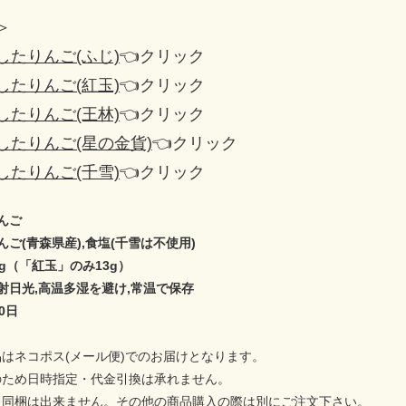
＞
したりんご(ふじ)
👈クリック
したりんご(紅玉)
👈クリック
したりんご(王林)
👈クリック
したりんご(星の金貨)
👈クリック
したりんご(千雪)
👈クリック
んご
ご(青森県産),食塩(千雪は不使用)
g（「紅玉」のみ13g）
射日光,高温多湿を避け,常温で保存
0日
はネコポス(メール便)でのお届けとなります。
のため日時指定・代金引換は承れません。
と同梱は出来ません。その他の商品購入の際は別にご注文下さい。