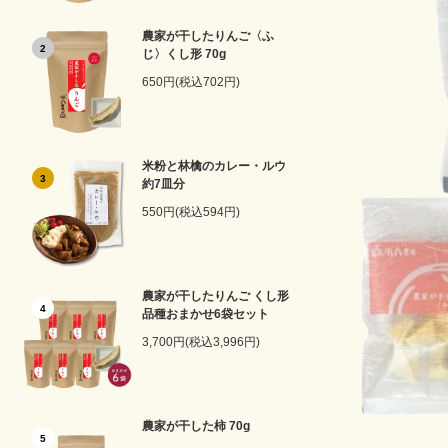
農家が干したりんご〈ふ
2
じ〉くし形 70g
650円(税込702円)
米粉と林檎のカレー・ルウ
3
約7皿分
550円(税込594円)
農家が干したりんご くし形
4
品種おまかせ6袋セット
3,700円(税込3,996円)
農家が干した柿 70g
5