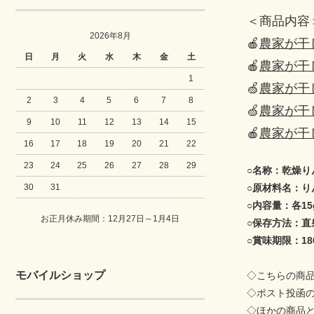
＜商品内容
2026年8月
🍎
農家が干
日
月
火
水
木
金
土
🍎
農家が干
1
🍏
農家が干
2
3
4
5
6
7
8
🍏
農家が干
9
10
11
12
13
14
15
🍎
農家が干
16
17
18
19
20
21
22
23
24
25
26
27
28
29
○名称：乾燥り
30
31
○原材料名：りん
○内容量：各15
お正月休み期間：12月27日～1月4日
○保存方法：直
○賞味期限：18
モバイルショップ
◇こちらの商品
◇ポスト投函
◇ほかの商品