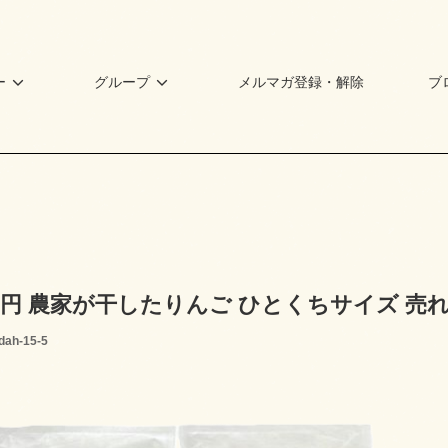
ー
グループ
メルマガ登録・解除
ブ
00円 農家が干したりんご ひとくちサイズ 
dah-15-5