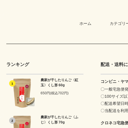
ホーム
カテゴリ
ランキング
配送・送料に
農家が干したりんご〈紅
コンビニ・ヤ
1
玉〉くし形 60g
〇一般宅急便
650円(税込702円)
〇100サイズ
〇配送希望日
〇当配送を利
農家が干したりんご〈ふ
2
じ〉くし形 70g
クロネコ宅急