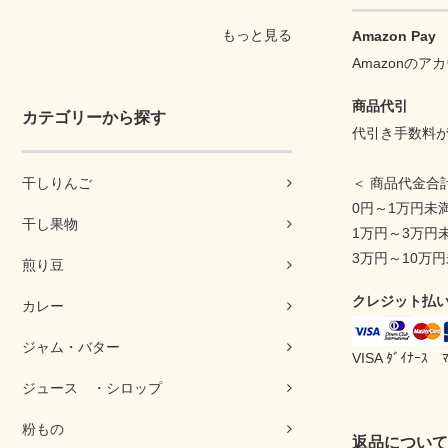
もっと見る
Amazon Pay
Amazonの
商品代引
カテゴリーから探す
代引き手数料
干しりんご
＜ 商品代金合
0円～1万円
干し果物
1万円～3万
3万円～10万
煎り豆
クレジット払
カレー
ジャム・バター
VISA ﾀﾞｲﾅｰｽ 
ジュース ・シロップ
粉もの
返品について