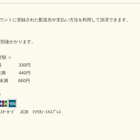
アカウントに登録された配送先や支払い方法を利用して決済できます。
が別途かかります。
計額 ＞
未満 330円
円未満 440円
円未満 660円
い
ﾏｽﾀｰｶｰﾄﾞ JCB ｱﾒﾘｶﾝ･ｴｷｽﾌﾟﾚｽ