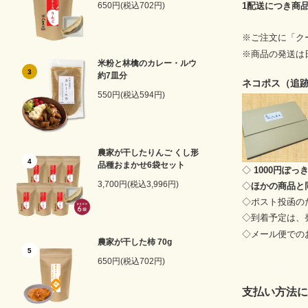
650円(税込702円)
1配送につき商品
※ご注文に「ク
※商品の発送は
米粉と林檎のカレー・ルウ
3
約7皿分
ネコポス（追
550円(税込594円)
農家が干したりんご くし形
4
品種おまかせ6袋セット
◇
1000円ぽ
3,700円(税込3,996円)
◇
ほかの商品と
◇ポスト投函の
◇到着予定は、
◇メール便での
農家が干した柿 70g
5
650円(税込702円)
支払い方法に