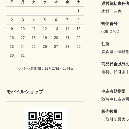
日
月
火
水
木
金
土
運営統括責任
1
木村 農也
2
3
4
5
6
7
8
郵便番号
9
10
11
12
13
14
15
038-2702
16
17
18
19
20
21
22
住所
23
24
25
26
27
28
29
青森県西津軽郡
30
31
商品代金以外
お正月休み期間：12月27日～1月4日
送料、代引き
申込有効期限
モバイルショップ
随時申し込み可
販売数量
一取引で最大