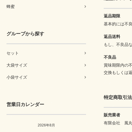
蜂蜜
返品期限
基本的には不
グループから探す
返品送料
もし、不良品
セット
不良品
大袋サイズ
賞味期限内の
交換もしくは
小袋サイズ
特定商取引法
営業日カレンダー
販売業者
有限会社 風
2026年8月