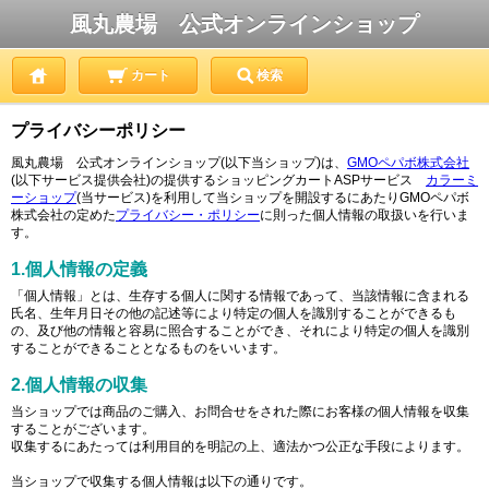
風丸農場 公式オンラインショップ
カート
検索
プライバシーポリシー
風丸農場 公式オンラインショップ(以下当ショップ)は、
GMOペパボ株式会社
(以下サービス提供会社)の提供するショッピングカートASPサービス
カラーミ
ーショップ
(当サービス)を利用して当ショップを開設するにあたりGMOペパボ
株式会社の定めた
プライバシー・ポリシー
に則った個人情報の取扱いを行いま
す。
1.個人情報の定義
「個人情報」とは、生存する個人に関する情報であって、当該情報に含まれる
氏名、生年月日その他の記述等により特定の個人を識別することができるも
の、及び他の情報と容易に照合することができ、それにより特定の個人を識別
することができることとなるものをいいます。
2.個人情報の収集
当ショップでは商品のご購入、お問合せをされた際にお客様の個人情報を収集
することがございます。
収集するにあたっては利用目的を明記の上、適法かつ公正な手段によります。
当ショップで収集する個人情報は以下の通りです。