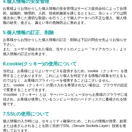
4.個人情報の安全管理
お客様よりお預かりした個人情報の安全管理はサービス提供会社によって合理
的、組織的、物理的、人的、技術的施策を講じるとともに、当ショップでは関
連法令に準じた適切な取扱いを行うことで個人データへの不正な侵入、個人情
報の紛失、改ざん、漏えい等の危険防止に努めます。
5.個人情報の訂正、削除
お客様からお預かりした個人情報の訂正・削除は下記の問合せ先よりお知らせ
下さい。
また、ユーザー登録された場合、当サイトのメニュー「マイアカウント」より
個人情報の訂正が出来ます。
6.cookie(クッキー)の使用について
当社は、お客様によりよいサービスを提供するため、cookie （クッキー）を使
用することがありますが、これにより個人を特定できる情報の収集を行えるも
のではなく、お客様のプライバシーを侵害することはございません。
また、cookie （クッキー）の受け入れを希望されない場合は、ブラウザの設定
で変更することができます。
※cookie （クッキー）とは、サーバーコンピュータからお客様のブラウザに送
信され、お客様が使用しているコンピュータのハードディスクに蓄積される情
報です。
7.SSLの使用について
個人情報の入力時には、セキュリティ確保のため、これらの情報が傍受、妨害
または改ざんされることを防ぐ目的でSSL（Secure Sockets Layer）技術を使
用しております。