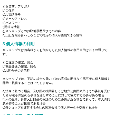
a)お名前、フリガナ
b)ご住所
c)お電話番号
d)メールアドレス
e)パスワード
f)配送先情報
g)当ショップとのお取引履歴及びその内容
h)上記を組み合わせることで特定の個人が識別できる情報
3.個人情報の利用
当ショップではお客様からお預かりした個人情報の利用目的は以下の通りで
す。
a)ご注文の確認、照会
b)商品発送の確認、照会
c)お問合せの返信時
当ショップでは、下記の場合を除いてはお客様の断りなく第三者に個人情報を
開示・提供することはいたしません。
a)法令に基づく場合、及び国の機関若しくは地方公共団体又はその委託を受け
た者が法令の定める事務を遂行することに対して協力する必要がある場合
b)人の生命、身体又は財産の保護のために必要がある場合であって、本人の同
意を得ることが困難である場合
c)当ショップを運営する会社の関連会社で個人データを交換する場合