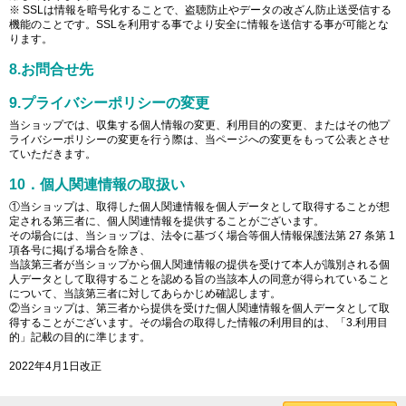
※ SSLは情報を暗号化することで、盗聴防止やデータの改ざん防止送受信する
機能のことです。SSLを利用する事でより安全に情報を送信する事が可能とな
ります。
8.お問合せ先
9.プライバシーポリシーの変更
当ショップでは、収集する個人情報の変更、利用目的の変更、またはその他プ
ライバシーポリシーの変更を行う際は、当ページへの変更をもって公表とさせ
ていただきます。
10．個人関連情報の取扱い
①当ショップは、取得した個人関連情報を個人データとして取得することが想
定される第三者に、個人関連情報を提供することがございます。
その場合には、当ショップは、法令に基づく場合等個人情報保護法第 27 条第 1
項各号に掲げる場合を除き、
当該第三者が当ショップから個人関連情報の提供を受けて本人が識別される個
人データとして取得することを認める旨の当該本人の同意が得られていること
について、当該第三者に対してあらかじめ確認します。
②当ショップは、第三者から提供を受けた個人関連情報を個人データとして取
得することがございます。その場合の取得した情報の利用目的は、「3.利用目
的」記載の目的に準じます。
2022年4月1日改正