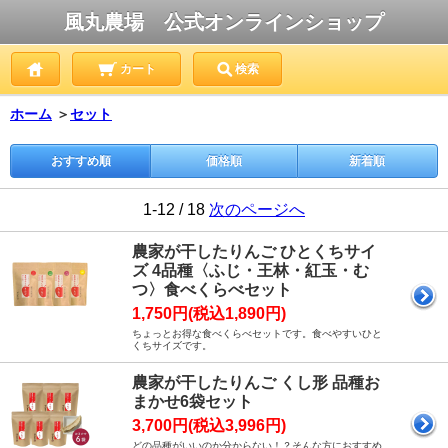
風丸農場 公式オンラインショップ
カート
検索
ホーム
＞
セット
おすすめ順
価格順
新着順
1-12 / 18
次のページへ
農家が干したりんご ひとくちサイ
ズ 4品種〈ふじ・王林・紅玉・む
つ〉食べくらべセット
1,750円(税込1,890円)
ちょっとお得な食べくらべセットです。食べやすいひと
くちサイズです。
農家が干したりんご くし形 品種お
まかせ6袋セット
3,700円(税込3,996円)
どの品種がいいのか分からない！？そんな方におすすめ