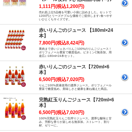
1,111円(税込1,200円)
売れ筋上位5品種を可愛い小袋に詰めました。セットで
1200円とリーズナブルな価格でご提供します♪食べやす
いひとくちサイズです。
赤いりんごのジュース 【180ml×24
本】
7,800円(税込8,424円)
果肉まで赤いジェネバりんご100%のりんごジュース！
ポリフェノール豊富で糖度低め。ビタミンC無添加。用
途広い180ml×24本セット。
赤いりんごのジュース【720ml×6
本】
6,500円(税込7,020円)
りんご100%原液使用の濃厚ジュース。ポリフェノール
豊富で糖度低め。美味しさと健康を兼ね備えた商品。
完熟紅玉りんごジュース【720ml×6
本】
6,500円(税込7,020円)
100%完熟紅玉りんご生搾りジュース。濃厚な酸味と甘
み、芳醇な香りが楽しめる無添加。ストレート、割り
材、ゼリーに。