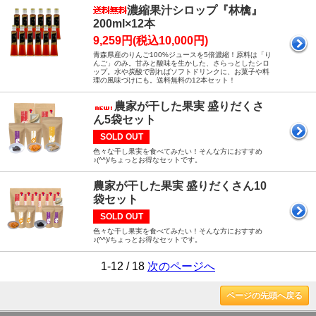
濃縮果汁シロップ『林檎』
200ml×12本
9,259円(税込10,000円)
青森県産のりんご100%ジュースを5倍濃縮！原料は「り
んご」のみ。甘みと酸味を生かした、さらっとしたシロ
ップ。水や炭酸で割ればソフトドリンクに、お菓子や料
理の風味づけにも。送料無料の12本セット！
農家が干した果実 盛りだくさ
ん5袋セット
SOLD OUT
色々な干し果実を食べてみたい！そんな方におすすめ
♪(^^)/ちょっとお得なセットです。
農家が干した果実 盛りだくさん10
袋セット
SOLD OUT
色々な干し果実を食べてみたい！そんな方におすすめ
♪(^^)/ちょっとお得なセットです。
1-12 / 18
次のページへ
ページの先頭へ戻る